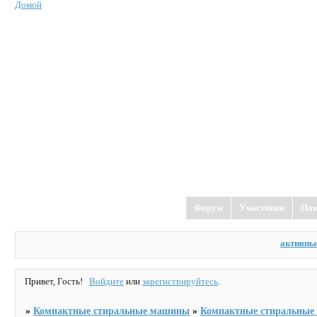
Домой
Форум
Участники
Пои
активны
Привет, Гость!
Войдите
или
зарегистрируйтесь
.
»
Компактные стиральные машины
»
Компактные стиральны