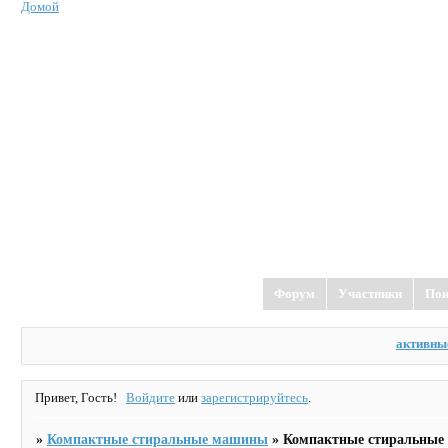
Домой
Форум
Участники
Пои
активны
Привет, Гость!
Войдите
или
зарегистрируйтесь
.
»
Компактные стиральные машины
»
Компактные стиральны