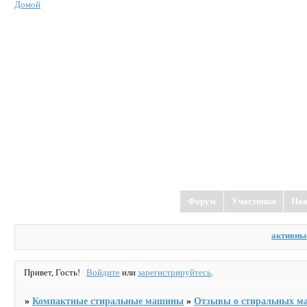
Домой
Форум
Участники
Пои
активны
Привет, Гость!
Войдите
или
зарегистрируйтесь
.
»
Компактные стиральные машины
»
Отзывы о стиральных м