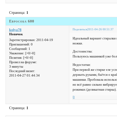
Страница:
1
Еврособа 600
Поделиться
2011-04-26 00:51:37
kolya78
Новичок
Идеальный вариант стиралки 
Зарегистрирован
: 2011-04-19
ножки.
Приглашений:
0
Сообщений:
1
Достоинства:
Уважение:
[+0/-0]
Пользуюсь машинкой уже боле
Позитив:
[+0/-0]
Провел на форуме:
Недостатки:
3 минуты
При первой же стирке еле усп
Последний визит:
держать руками, бьётся о край
2011-04-27 01:44:34
машинки. Пробовала использов
но всё равно сильно вибрируе
режимах (деликатная стирка).
0
Страница:
1