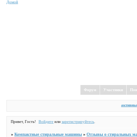
Домой
Форум
Участники
Пои
активны
Привет, Гость!
Войдите
или
зарегистрируйтесь
.
»
Компактные стиральные машины
»
Отзывы о стиральных м