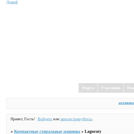
Домой
Форум
Участники
Пои
активны
Привет, Гость!
Войдите
или
зарегистрируйтесь
.
»
Компактные стиральные машины
»
Laguraty